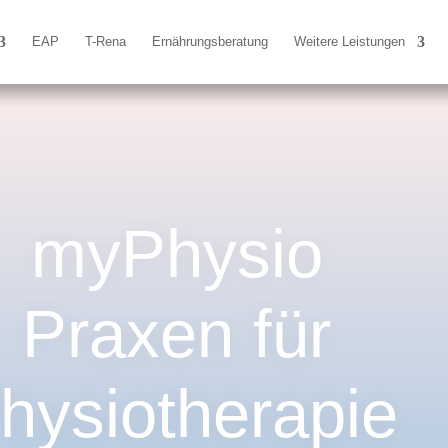
EAP
T-Rena
Ernährungsberatung
Weitere Leistungen
myPhysio
Praxen für
hysiotherapie