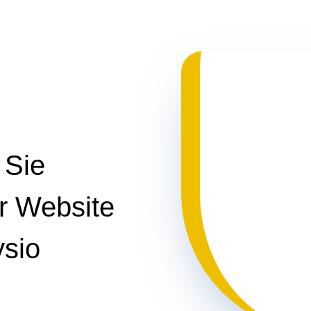
 Sie
er Website
sio